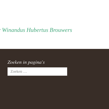
Vader
r
Winandus Hubertus Brouwers
Zoeken in pagina’s
Zoeken
naar: