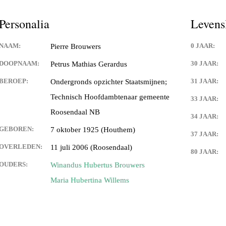
Keijdener en Louisa Sintzen
Personalia
Levens
NAAM:
0 JAAR:
Pierre Brouwers
eijdener en Anneke Spaaij
e)
DOOPNAAM:
30 JAAR:
Petrus Mathias Gerardus
BEROEP:
31 JAAR:
Ondergronds opzichter Staatsmijnen;
 Keijdener en Trine Van
Valkenburg)
Technisch Hoofdambtenaar gemeente
33 JAAR:
Roosendaal NB
 Keijdener en Tineke
34 JAAR:
ek
GEBOREN:
7 oktober 1925 (Houthem)
37 JAAR:
OVERLEDEN:
11 juli 2006 (Roosendaal)
Keijdener en Hermien
80 JAAR:
rg
OUDERS:
Winandus Hubertus Brouwers
Maria Hubertina Willems
t Keijdener en Tina van
 Keijdener en Riet Jansen
em)