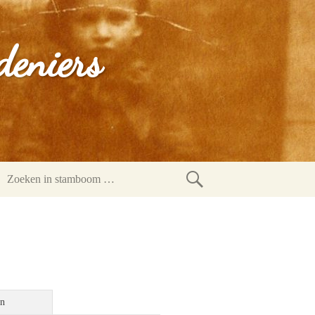
deniers
Zoeken
in
stamboom
en