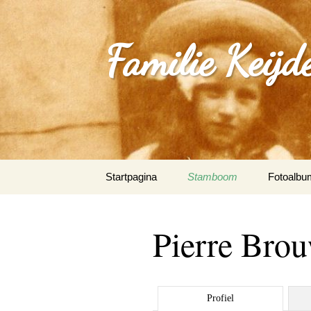
Familie Keijd
Spring
Startpagina
Stamboom
Fotoalbu
naar
inhoud
Fotoalbum
Pierre Bro
0_Joep Ke
(Klimmen
1.0_Sjan
Profiel
Schleepe