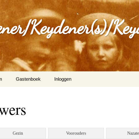
ener/Keydener(s)/Key
m
Gastenboek
Inloggen
: Varia
uwers
ijdener en Tina Vleugels
)
g Keijdener en M.A.H.
Gezin
Voorouders
Nazat
n (Wittem)