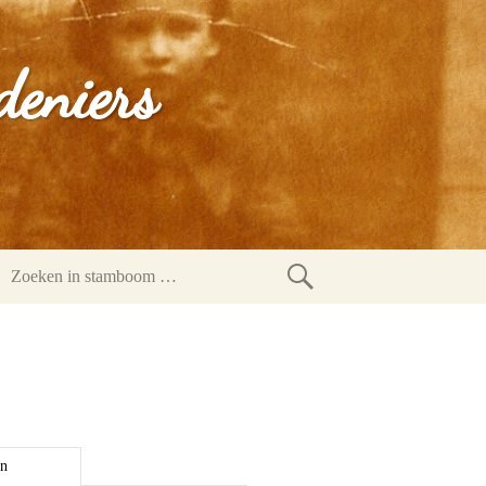
deniers
Zoeken
in
stamboom
en