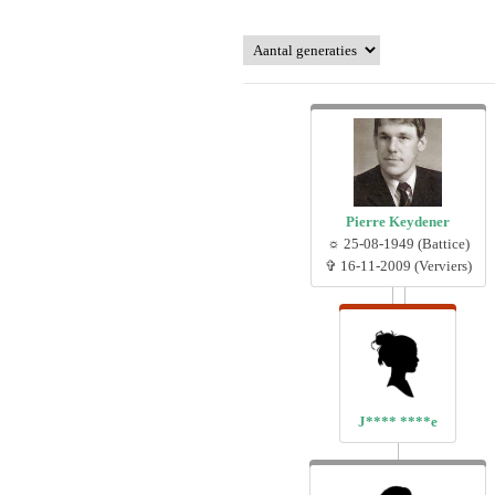
1.1 Wiel 
(België)
1.2 Mat K
(Kerkrad
2.0 Harie
Wissen (
Pierre Keydener
☼ 25-08-1949 (Battice)
2.1 Huber
✞ 16-11-2009 (Verviers)
Rittersbe
2.2 Jan 
Langenbe
3.0 Huber
Wissen
J**** ****e
3.1 Hubér
(Broekh