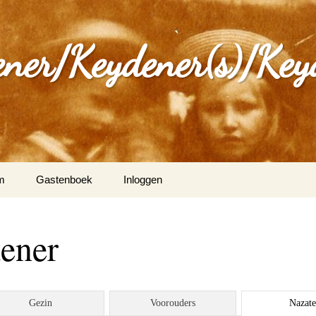
ener/Keydener(s)/Key
m
Gastenboek
Inloggen
: Varia
dener
ijdener en Tina Vleugels
)
g Keijdener en M.A.H.
Gezin
Voorouders
Nazat
n (Wittem)