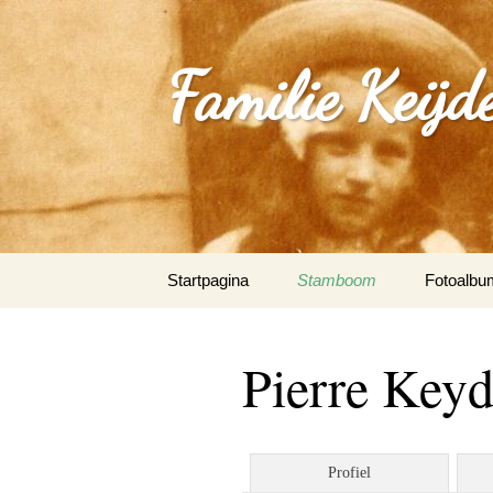
Familie Keijd
Spring
Startpagina
Stamboom
Fotoalbu
naar
inhoud
Fotoalbum
Pierre Key
0_Joep Ke
(Klimmen
1.0_Sjan
Profiel
Schleepe