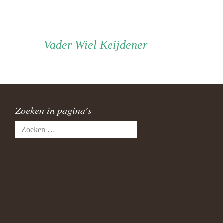
Vader
Vader
Wiel Keijdener
Zoeken in pagina’s
Zoeken
naar: