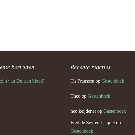
Angela Keijdener en Theo Ernst
 Keijdener en Lies Coumans
Keijdener en Net Duijkers
n)
l Keijdener en Lies Dieteren
ente berichten
Recente reacties
eo Keijdener (Neerbeek)
 zijn van Duitsen bloed’
Tis Franssen
op
Gastenboek
tefan Keijdener en Saskia
Theo
op
Gastenboek
Keijdener en Lucie Bruil
heo keijdener
op
Gastenboek
Fred de Sevren Jacquet
op
eijdener en Annie Mounier
Gastenboek