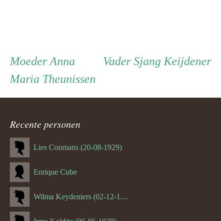
Persoon
Moeder
Vader
Moeder
Anna
Vader
Sjang Keijdener
Maria Theunissen
ouder
navigatie
Recente personen
Lies Coumans (20-08-1929)
Enrique Cube
Wilma Keydeniers (02-12-1953)