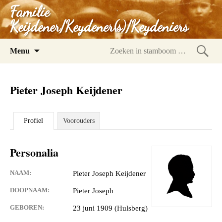
Familie
Keijdener/Keydener(s)/Keydeniers
Spring
Menu
naar
Zoeke
inhoud
in
Pieter Joseph Keijdener
stam
Profiel
Voorouders
Personalia
NAAM:
Pieter Joseph Keijdener
DOOPNAAM:
Pieter Joseph
GEBOREN:
23 juni 1909 (Hulsberg)