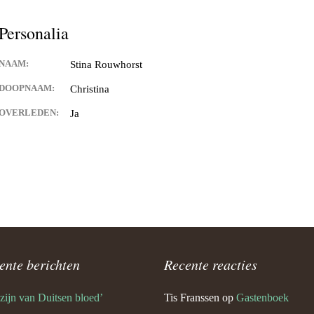
Keijdener en Louisa Sintzen
Personalia
NAAM:
Stina Rouwhorst
eijdener en Anneke Spaaij
e)
DOOPNAAM:
Christina
OVERLEDEN:
Ja
 Keijdener en Trine Van
Valkenburg)
 Keijdener en Tineke
ek
Keijdener en Hermien
rg
t Keijdener en Tina van
ente berichten
Recente reacties
 zijn van Duitsen bloed’
Tis Franssen
op
Gastenboek
 Keijdener en Riet Jansen
em)