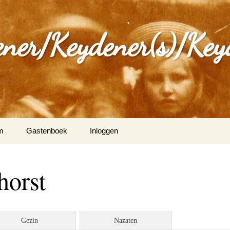
ener/Keydener(s)/Key
m
Gastenboek
Inloggen
: Varia
horst
ijdener en Tina Vleugels
)
g Keijdener en M.A.H.
Gezin
Nazaten
n (Wittem)