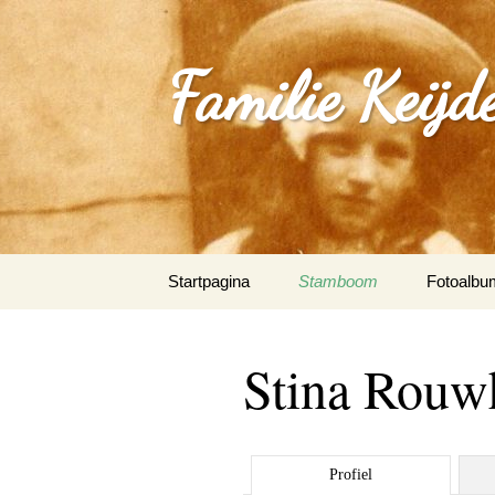
Familie Keijd
Spring
Startpagina
Stamboom
Fotoalbu
naar
inhoud
Fotoalbum
Stina Rouw
0_Joep Ke
(Klimmen
1.0_Sjan
Profiel
Schleepe