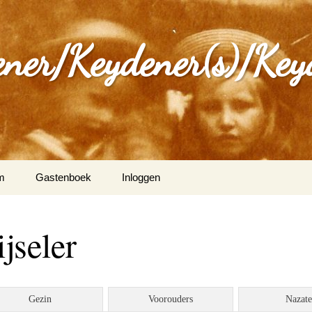
ener/Keydener(s)/Key
m
Gastenboek
Inloggen
: Varia
jseler
ijdener en Tina Vleugels
)
g Keijdener en M.A.H.
Gezin
Voorouders
Nazat
n (Wittem)