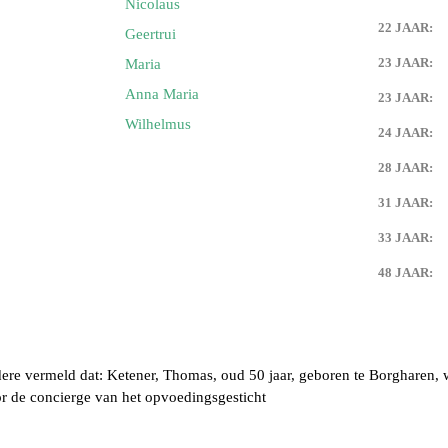
Nicolaus
22 JAAR:
Geertrui
Keijdener en Maria Eussen
g)
23 JAAR:
Maria
Anna Maria
23 JAAR:
 Keijdener en Tien Goossens
urg)
Wilhelmus
24 JAAR:
28 JAAR:
 Keijdener en Louisa Horssels
31 JAAR:
Keijdener en Mien Pisters
33 JAAR:
48 JAAR:
 Keijdener en Mia Franssen
baan)
Keijdener en Corrie Laheij
em)
ndere vermeld dat: Ketener, Thomas, oud 50 jaar, geboren te Borgharen, 
m Keijdener en Mia Pellemans
em)