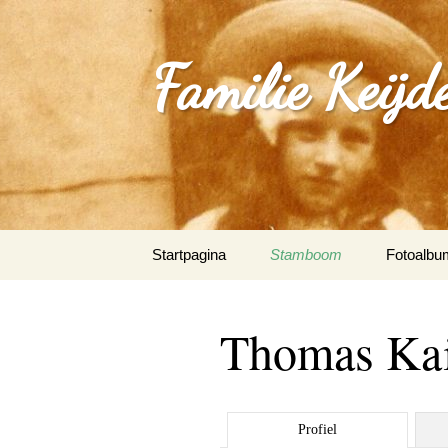
Familie Keijd
Spring
Startpagina
Stamboom
Fotoalbu
naar
inhoud
Fotoalbum
Thomas Kai
0_Joep Ke
(Klimmen
1.0_Sjan
Profiel
Schleepe