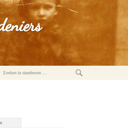
deniers
Zoeken
in
stamboom
en