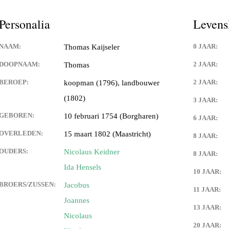
Keijdener en Louisa Sintzen
Personalia
Levens
NAAM:
0 JAAR:
Thomas Kaijseler
eijdener en Anneke Spaaij
e)
DOOPNAAM:
2 JAAR:
Thomas
BEROEP:
2 JAAR:
koopman (1796), landbouwer
 Keijdener en Trine Van
Valkenburg)
(1802)
3 JAAR:
GEBOREN:
10 februari 1754 (Borgharen)
 Keijdener en Tineke
6 JAAR:
ek
OVERLEDEN:
15 maart 1802 (Maastricht)
8 JAAR:
Keijdener en Hermien
OUDERS:
Nicolaus Keidner
8 JAAR:
rg
Ida Hensels
10 JAAR:
t Keijdener en Tina van
BROERS/ZUSSEN:
Jacobus
11 JAAR:
Joannes
13 JAAR:
Nicolaus
 Keijdener en Riet Jansen
em)
20 JAAR: