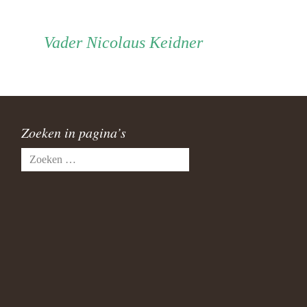
Vader
Vader
Nicolaus Keidner
Zoeken in pagina’s
Zoeken
naar: