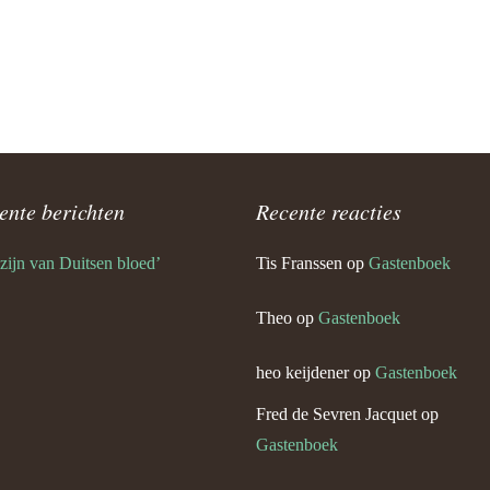
Angela Keijdener en Theo Ernst
 Keijdener en Lies Coumans
Keijdener en Net Duijkers
n)
ente berichten
Recente reacties
l Keijdener en Lies Dieteren
 zijn van Duitsen bloed’
Tis Franssen
op
Gastenboek
eo Keijdener (Neerbeek)
Theo
op
Gastenboek
tefan Keijdener en Saskia
heo keijdener
op
Gastenboek
Keijdener en Lucie Bruil
Fred de Sevren Jacquet
op
Gastenboek
eijdener en Annie Mounier