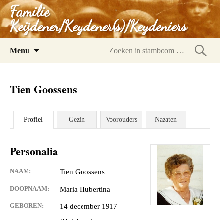
Familie
Keijdener/Keydener(s)/Keydeniers
Spring
Menu
naar
Zoeke
inhoud
in
Tien Goossens
stam
Profiel
Gezin
Voorouders
Nazaten
Personalia
NAAM:
Tien Goossens
DOOPNAAM:
Maria Hubertina
GEBOREN:
14 december 1917