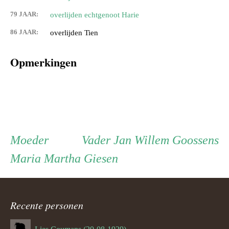
79 JAAR:
overlijden echtgenoot Harie
86 JAAR:
overlijden Tien
Opmerkingen
Persoon
Moeder
Vader
Moeder
Vader
Jan Willem Goossens
Maria Martha Giesen
ouder
navigatie
Recente personen