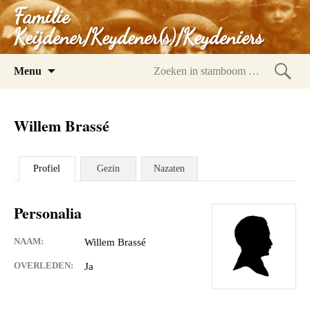
Familie
Keijdener/Keydener(s)/Keydeniers
Spring
Menu
naar
Zoeke
inhoud
in
Willem Brassé
stam
Profiel
Gezin
Nazaten
Personalia
NAAM:
Willem Brassé
OVERLEDEN:
Ja