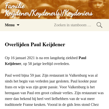
Familie
Keijdener/Keydener(s)/Keydeniers
Spring
Menu
naar
Zoeke
inhoud
in
Overlijden Paul Keijdener
stam
Op 16 januari 2021 is na een langdurig ziekbed
Paul
Keijdener
, op 58 jarige leeftijd overleden.
Paul werd bijna 59 jaar. Zijn restaurant in Valkenburg was al
sinds het begin van verleden jaar gesloten. Paul kookte puur
frans en wijn was zijn grote passie. Voor Valkenburg is het
heengaan van Paul een groot culinair verlies. Zijn restaurant was
meer dan bekend bij heel veel liefhebbers van de wat meer
traditionele Franse keuken. Vooral in de gids Iens stond Chez