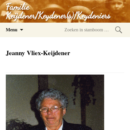
Familie
Keijdener/Keydener(s)/Keydeniers
Spring
Menu
naar
Zoeke
inhoud
in
Jeanny Vliex-Keijdener
stam