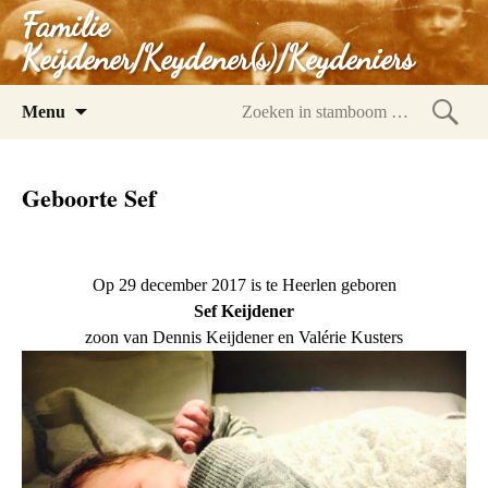
Familie
Keijdener/Keydener(s)/Keydeniers
Spring
Menu
naar
Zoeke
inhoud
in
Geboorte Sef
stam
Op 29 december 2017 is te Heerlen geboren
Sef Keijdener
zoon van Dennis Keijdener en Valérie Kusters