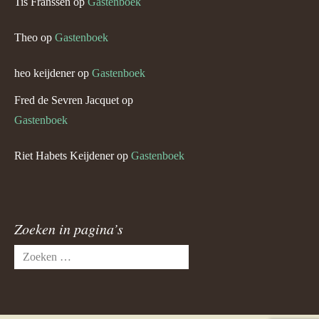
Tis Franssen
op
Gastenboek
Theo
op
Gastenboek
heo keijdener
op
Gastenboek
Fred de Sevren Jacquet
op
Gastenboek
Riet Habets Keijdener
op
Gastenboek
Zoeken in pagina’s
Zoeken
naar: