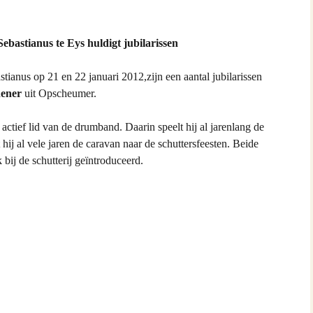
Keijdener en Louisa Sintzen
Sebastianus te Eys huldigt jubilarissen
eijdener en Anneke Spaaij
stianus op 21 en 22 januari 2012,zijn een aantal jubilarissen
e)
dener
uit Opscheumer.
 Keijdener en Trine Van
 actief lid van de drumband. Daarin speelt hij al jarenlang de
Valkenburg)
t hij al vele jaren de caravan naar de schuttersfeesten. Beide
 bij de schutterij geïntroduceerd.
 Keijdener en Tineke
ek
Keijdener en Hermien
rg
t Keijdener en Tina van
 Keijdener en Riet Jansen
em)