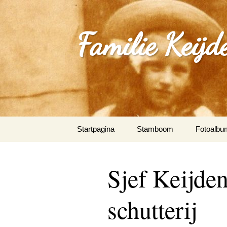
Familie Keijd
Spring
Startpagina
Stamboom
Fotoalbu
naar
inhoud
Fotoalbum
Sjef Keijden
0_Joep Ke
(Klimmen
schutterij
1.0_Sjan
Schleepe