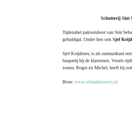
1.1 Wiel 
(België)
Schutterij Sint 
1.2 Mat K
Tijdenshet patroonfeest van Sint Seba
(Kerkrad
gehuldigd. Onder hen ook
Sjef Keij
2.0 Harie
Sjef Keijdener, is als rasmuzikant een
Wissen (
baspartij bij de klaroenen. Voorts rijd
zonen, Roger en Michel, heeft hij ook
2.1 Huber
Rittersbe
Bron:
www.sebastianuseys.nl
2.2 Jan 
Langenbe
3.0 Huber
Wissen
3.1 Hubér
(Broekh