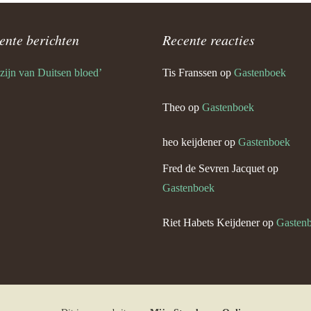
èr Keijdener en Marie Bovens
urg)
ente berichten
Recente reacties
Keijdener en Leen Stouthart
rg)
 zijn van Duitsen bloed’
Tis Franssen
op
Gastenboek
rt Keijdener en Lies Lelkens
Theo
op
Gastenboek
 Geul)
heo keijdener
op
Gastenboek
ef Keijdener en Fien Moonen
 Geul)
Fred de Sevren Jacquet
op
Gastenboek
 Keijdener en Marieke
Riet Habets Keijdener
op
Gasten
 Keijdener en Mien Kleijnen
g)
b Keijdener en José
en