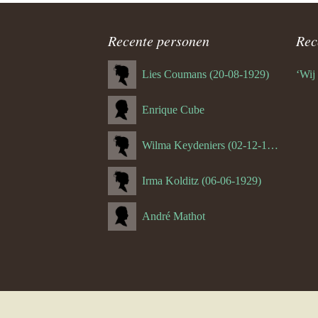
8.0 Lamb
(Valkenb
Recente personen
Rec
9.0 Guus 
(Emmabe
Lies Coumans (20-08-1929)
‘Wij
20.0 Hube
Enrique Cube
(Schin op
Wilma Keydeniers (02-12-1953)
20.1 Jos
(Schin op
Irma Kolditz (06-06-1929)
20.2 Piet
Reintjens
André Mathot
30.0 Math
(Hulsber
30.1 Huu
Schoffel