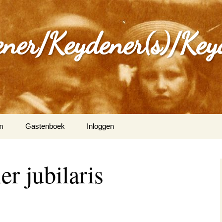
ener/Keydener(s)/Key
m
Gastenboek
Inloggen
: Varia
er jubilaris
ijdener en Tina Vleugels
)
g Keijdener en M.A.H.
n (Wittem)