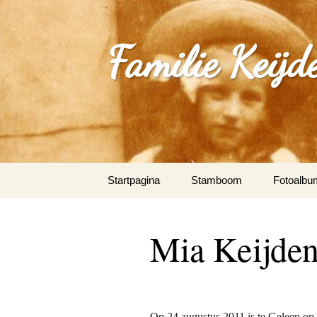
Familie Keijd
Spring
Startpagina
Stamboom
Fotoalbu
naar
inhoud
Fotoalbum
Mia Keijden
0_Joep Ke
(Klimmen
1.0_Sjan
Schleepe
Op 24 augustus 2011 is te Geleen op 