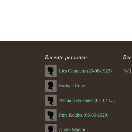
8.0 Lamb
(Valkenb
9.0 Guus 
(Emmabe
20.0 Hube
(Schin op
Recente personen
Rec
20.1 Jos
(Schin op
Lies Coumans (20-08-1929)
‘Wij
20.2 Piet
Enrique Cube
Reintjens
Wilma Keydeniers (02-12-1953)
30.0 Math
(Hulsber
Irma Kolditz (06-06-1929)
30.1 Huu
Schoffel
André Mathot