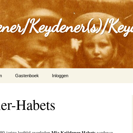
ener/Keydener(s)/Key
m
Gastenboek
Inloggen
: Varia
er-Habets
ijdener en Tina Vleugels
)
g Keijdener en M.A.H.
n (Wittem)
89-jarige leeftijd overleden
Mia Keijdener-Habets
weduwe