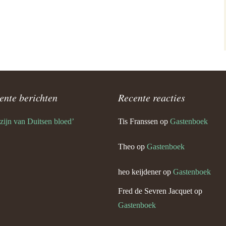
èr Keijdener en Marie Bovens
urg)
Keijdener en Leen Stouthart
rg)
rt Keijdener en Lies Lelkens
 Geul)
ente berichten
Recente reacties
ef Keijdener en Fien Moonen
 Geul)
 zijn van Duitsen bloed’
Tis Franssen
op
Gastenboek
 Keijdener en Marieke
Theo
op
Gastenboek
heo keijdener
op
Gastenboek
 Keijdener en Mien Kleijnen
g)
Fred de Sevren Jacquet
op
Gastenboek
b Keijdener en José
en