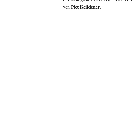
van
Piet Keijdener
.
1.1 Wiel 
(België)
1.2 Mat K
(Kerkrad
2.0 Harie
Wissen (
2.1 Huber
Rittersbe
2.2 Jan 
Langenbe
3.0 Huber
Wissen
3.1 Hubér
(Broekh