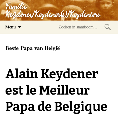
Familie
Keijdener/Keydener(s)/Keydeniers
Spring
Menu
naar
Zoeke
inhoud
in
Beste Papa van België
stam
Alain Keydener
est le Meilleur
Papa de Belgique