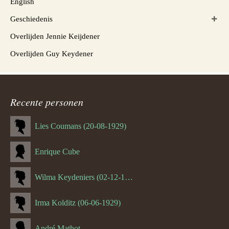
English
Geschiedenis
Overlijden Jennie Keijdener
Overlijden Guy Keydener
Recente personen
Lies Coumans (20-08-1929)
Enrique Cube
Wilma Keydeniers (02-12-1953)
Irma Kolditz (06-06-1929)
André Mathot